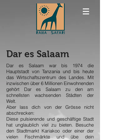
Dar es Salaam
Dar es Salaam war bis 1974 die
Hauptstadt von Tanzania und bis heute
das Wirtschaftszentrum des Landes. Mit
inzwischen über 6 Millionen Einwohnenden
gehört Dar es Salaam zu den am
schnellsten wachsenden Städten der
Welt.
Aber lass dich von der Grösse nicht
abschrecken:
Diese pulsierende und geschäftige Stadt
hat unglaublich viel zu bieten. Besuche
den Stadtmarkt Kariakoo oder einer der
vielen Fischmärkte und übe dein