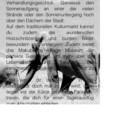
Verhandlungsgeschick. Geniesse den
Sonnenaufgang an einer der vielen
Strände oder den Sonnenuntergang hoch
über den Dächern der Stadt.
Auf dem traditionellen Kulturmarkt kannst
du zudem die wundervollen
Holzschnitzereien und bunten Bilder
bewundern und ersteigern. Zudem bietet
das Makubusho Village Museum die
perfekte Gelegenheit, um mehr über die
Lebensweise und Bauarten der
verschiedenen Volksstämme im Land zu
lernen.
Und wenn dir das Treiben in der
Grossstadt doch mal zu viel wird, dann
liegen vor der Küste zahlreiche Paradies-
Inseln, die dich für einen Tagesausflug
zum Abschalten einladen.