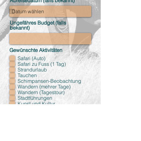
Abreisedatum (falls bekannt)
Ungefähres Budget (falls
bekannt)
Gewünschte Aktivitäten
Safari (Auto)
Safari zu Fuss (1 Tag)
Strandurlaub
Tauchen
Schimpansen-Beobachtung
Wandern (mehrer Tage)
Wandern (Tagestour)
Stadtführungen
Kunst und Kultur
Soziale Projekte
Local Life
Zugfahrt
Reist du gerne luxuriös?