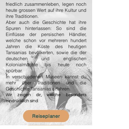
friedlich zusammenleben, legen noch
heute grossen Wert auf ihre Kultur und
ihre Traditionen.
Aber auch die Geschichte hat ihre
Spuren hinterlassen: So sind die
Einflüsse der persischen Händler,
welche schon vor mehreren hundert
Jahren die Küste des heutigen
Tansanias bevölkerten, sowie die der
deutschen und englischen
Kolonialmächte bis heute noch
spürbar.
In verschiedenen Museen kannst du
mehr über Traditionen und die
Geschichte Tansanias erfahren.
Wir zeigen dir, welche besonders
eindrücklich sind.
Reiseplaner