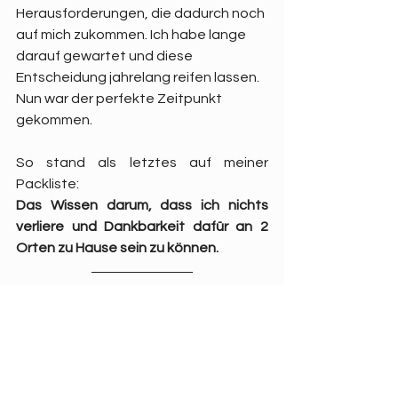
Herausforderungen, die dadurch noch 
auf mich zukommen. Ich habe lange 
darauf gewartet und diese 
Entscheidung jahrelang reifen lassen. 
Nun war der perfekte Zeitpunkt 
gekommen.
So stand als letztes auf meiner 
Packliste:
Das Wissen darum, dass ich nichts 
verliere und Dankbarkeit dafür an 2 
Orten zu Hause sein zu können.
Ah und übrigens:
Beim Räumen meiner Wohnung wurde 
mir bewusst, wie viel Material sich in 
wenigen Jahren ansammeln kann. 
Unglaublich! Da tat es richtig gut alles 