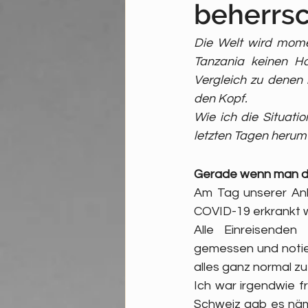
beherrs
Die Welt wird mome
Tanzania keinen Ha
Vergleich zu denen i
den Kopf.
Wie ich die Situati
letzten Tagen herum
Gerade wenn man den
Am Tag unserer Ank
COVID-19 erkrankt w
Alle Einreisenden
gemessen und notier
alles ganz normal zu 
Ich war irgendwie f
Schweiz gab es näm