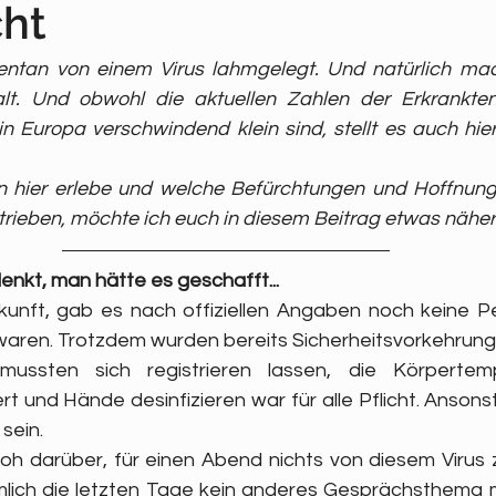
cht
ntan von einem Virus lahmgelegt. Und natürlich mac
lt. Und obwohl die aktuellen Zahlen der Erkrankten
n Europa verschwindend klein sind, stellt es auch hier
on hier erlebe und welche Befürchtungen und Hoffnung
trieben, möchte ich euch in diesem Beitrag etwas näher
kt, man hätte es geschafft...
unft, gab es nach offiziellen Angaben noch keine Pe
aren. Trotzdem wurden bereits Sicherheitsvorkehrung
 mussten sich registrieren lassen, die Körpertem
t und Hände desinfizieren war für alle Pflicht. Ansons
sein.
roh darüber, für einen Abend nichts von diesem Virus z
lich die letzten Tage kein anderes Gesprächsthema m