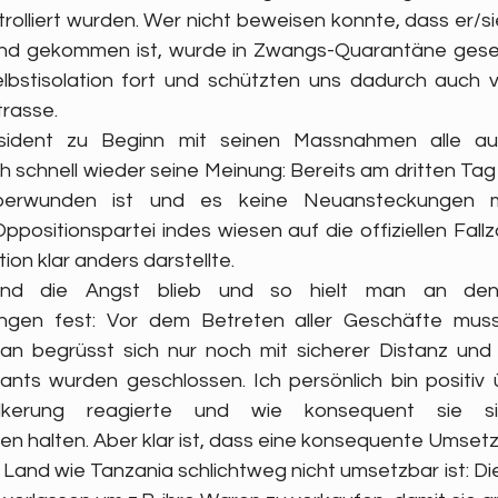
rolliert wurden. Wer nicht beweisen konnte, dass er/si
and gekommen ist, wurde in Zwangs-Quarantäne gesetz
Selbstisolation fort und schützten uns dadurch auch vo
trasse.
dent zu Beginn mit seinen Massnahmen alle aufh
h schnell wieder seine Meinung: Bereits am dritten Tag 
berwunden ist und es keine Neuansteckungen me
Oppositionspartei indes wiesen auf die offiziellen Fal
tion klar anders darstellte.
nd die Angst blieb und so hielt man an den e
ungen fest: Vor dem Betreten aller Geschäfte muss
 begrüsst sich nur noch mit sicherer Distanz und g
nts wurden geschlossen. Ich persönlich bin positiv ü
ölkerung reagierte und wie konsequent sie s
 halten. Aber klar ist, dass eine konsequente Umsetzu
m Land wie Tanzania schlichtweg nicht umsetzbar ist: D