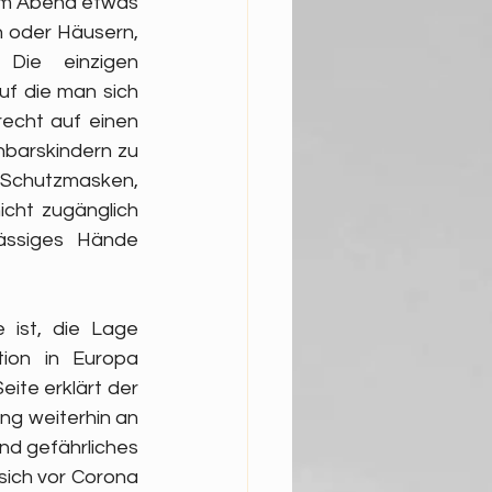
am Abend etwas 
 oder Häusern, 
ie einzigen 
f die man sich 
recht auf einen 
barskindern zu 
Schutzmasken, 
cht zugänglich 
ässiges Hände 
ist, die Lage 
ion in Europa 
te erklärt der 
g weiterhin an 
nd gefährliches 
sich vor Corona 