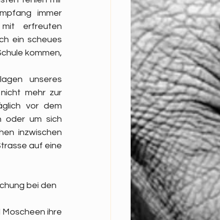
Empfang immer 
mit erfreuten 
ch ein scheues 
Schule kommen, 
agen unseres 
nicht mehr zur 
glich vor dem 
 oder um sich 
hen inzwischen 
trasse auf eine 
chung bei den 
d Moscheen ihre 