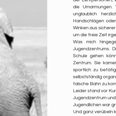
die Umarmungen. W
unglaublich herzl
Handschlägen oder f
Winken aus sicherer
um die freie Zeit irg
Was mich hingege
Jugendzentrums. Di
Schule gehen könn
Zentrum. Sie kamen
sportlich zu betäti
selbstständig organi
falsche Bahn zu ko
Leider stand vor Kurz
Jugendzentrum und d
Jugendlichen war gro
Und ganz verübeln ka