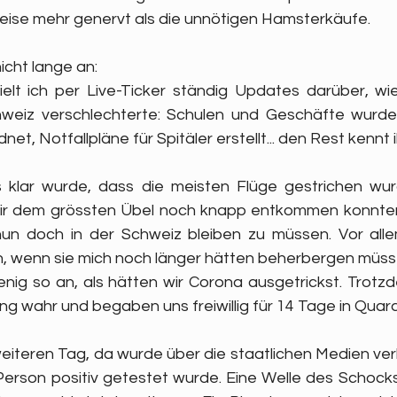
reise mehr genervt als die unnötigen Hamsterkäufe.
icht lange an:
lt ich per Live-Ticker ständig Updates darüber, wie 
chweiz verschlechterte: Schulen und Geschäfte wurde
, Notfallpläne für Spitäler erstellt... den Rest kennt ih
 klar wurde, dass die meisten Flüge gestrichen wurd
 wir dem grössten Übel noch knapp entkommen konnten.
n doch in der Schweiz bleiben zu müssen. Vor allem
an, wenn sie mich noch länger hätten beherbergen müsse
wenig so an, als hätten wir Corona ausgetrickst. Trotz
g wahr und begaben uns freiwillig für 14 Tage in Quar
eiteren Tag, da wurde über die staatlichen Medien verk
Person positiv getestet wurde. Eine Welle des Schocks 