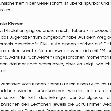
nsicherheit in der Gesellschaft ist überall spürbar und s
en um.
olle Kirchen
t-Isolation ging es endlich nach Ifakara - in dieses D
das Jugendzentrum aufgebaut habe. Auf dem Weg dort
rmals beschimpft. Die Leute gingen spürbar auf Dist
 anstecken könnte. Normalerweise werde ich mit "Mzungu
a" (Swahili für "Schwester") angesprochen, momentan 
kann darüber noch schmunzeln, aber es zeigt, wie ich
de. 
erlassen vorzufinden, versetzte mir einen Stich ins He
ädchen wieder zurückkommen werden, ist es doch
u sehen. Mir fehlt das Erklingen der Schulglocke, d
zwischen den Lektionen jeweils die Schulzimmer wech
wenn sie zu Ruhe und Ordnung mahnen... aber am meis