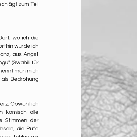
chlägt zum Teil 
orf, wo ich die 
hin wurde ich 
anz, aus Angst 
" (Swahili für 
nennt man mich 
 als Bedrohung 
rz. Obwohl ich 
 komisch alle 
ie Stimmen der 
seln, die Rufe 
ten fehlen mir 