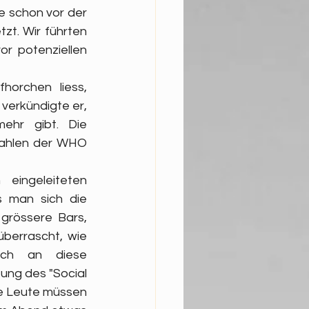
e schon vor der 
t. Wir führten 
r potenziellen 
orchen liess, 
verkündigte er, 
hr gibt. Die 
lzahlen der WHO 
ingeleiteten 
 man sich die 
rössere Bars, 
berrascht, wie 
ich an diese 
ng des "Social 
ie Leute müssen 