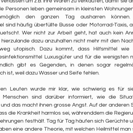
verlassen um z.B. ihre Waren zu verkaufen, damit sie 
ele Personen leben gemeinsam in kleinsten Wohnungen
möglich den ganzen Tag ausharren können. D
 sind häufig überfüllte Busse oder Motorrad-Taxis, au
 quetscht. Wer nicht zur Arbeit geht, hat auch kein An
 hierzulande dazu anzuhalten nicht mehr mit den Nach
htweg utopisch. Dazu kommt, dass Hilfsmittel wie 
nfektionsmittel Luxusgüter und für die wenigsten ni
endlich gibt es Gegenden, in denen sogar regelm
h ist, weil dazu Wasser und Seife fehlen.
n Leuten wurde mir klar, wie schwierig es für sie 
 Menschen sind darüber informiert, wie die Situat
nd das macht ihnen grosse Angst. Auf der anderen Sei
ass die Krankheit harmlos sei, währenddem die Regierun
kehrungen festhält. Tag für Tag häufen sich Gerüchte u
haben eine andere Theorie, mit welchen Heilmittel man 