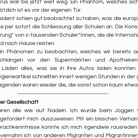
irus war bis jetzt weit weg. Ein Phantom, welches sich
tzlich ist es vor der eigenen Tür. 
ident schien gut beobachtet zu haben, was die europ
e per sofort die Schliessung aller Schulen an. Die Kon
ng" von x-tausenden Schüler*Innen, die die Internate 
d nach Hause reisten. 
ein Phänomen zu beobachten, welches wir bereits au
chlangen vor den Supermärkten und Apotheken.
Läden alles, was sie in ihre Autos laden konnten. 
gieneartikel schnellten innert wenigen Stunden in der 
ragenden waren wieder die, die sonst schon kaum etwa
der Gesellschaft
ren alle wie auf Nadeln. Ich wurde beim Joggen vo
gefordert mich auszuweisen. Mit ein bisschen Verhan
achkenntnisse konnte ich mich irgendwie rausreden u
vernahm ich von anderen Migranten und Migrantinnen,